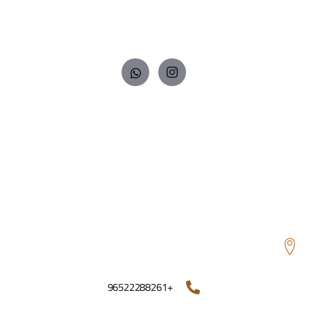
نهتم بابتسامتك ونوفر لك أفضل خدمات طب الأسنان بأحدث التقنيات لضمان
صحة فمك وراحتك.
روابط
الرئيسية
من نحن
احجز موعدك
الخدمات
شركات التأمين
تواصل معنا
معلومات التواصل
الدائري الخامس - مدخل شارع عمان - جانب السنترال - بناء
المحامي ضيدان العجمي - الدور ١ - الكويت
+96522288261