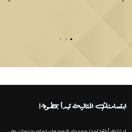
ابتسامتك المثالية تبدأ بخطوة!
لا تنتظر أكثر! احجز موعدك اليوم واستمتع بخدمات طب