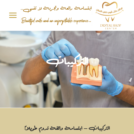
التركيبات
التركيبات – ابتسامة واثقة تدوم طويلاً!