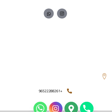
صحة فمك وراحتك.
روابط
الرئيسية
من نحن
احجز موعدك
الخدمات
شركات التأمين
تواصل معنا
معلومات التواصل
الدائري الخامس - مدخل شارع عمان - جانب السنترال - بناء
المحامي ضيدان العجمي - الدور ١ - الكويت
+96522288261
ترخيص رقم 243/أ